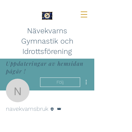
Nävekvarns
Gymnastik och
Idrottsförening
Uppdateringar av hemsidan
pågår !
Fler åtgärder
Följ
navekvarnsbruk
Redigerare
Admin
navekvarnsbruk