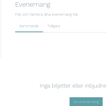
Evenemang
Följ och hantera dina evenemang här
Kommande
Tidigare
Inga biljetter eller inbjud
Se evenemang