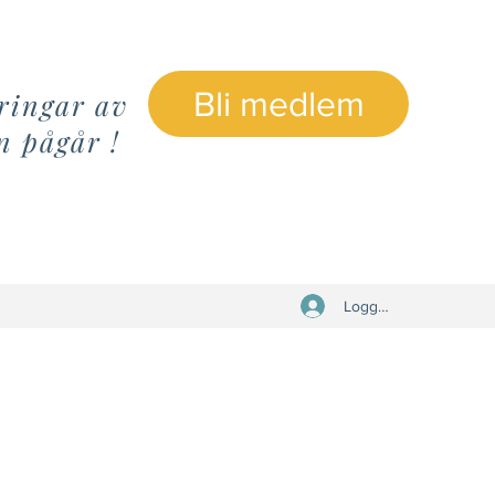
Bli medlem
ringar av
n pågår !
Logga in