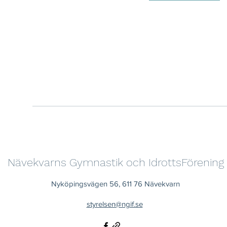
Nävekvarns Gymnastik och IdrottsFörening
Nyköpingsvägen 56, 611 76 Nävekvarn
styrelsen@ngif.se