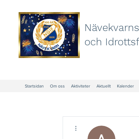
Nävekvarns
och Idrotts
Startsidan
Om oss
Aktiviteter
Aktuellt
Kalender
Fler åtgärder