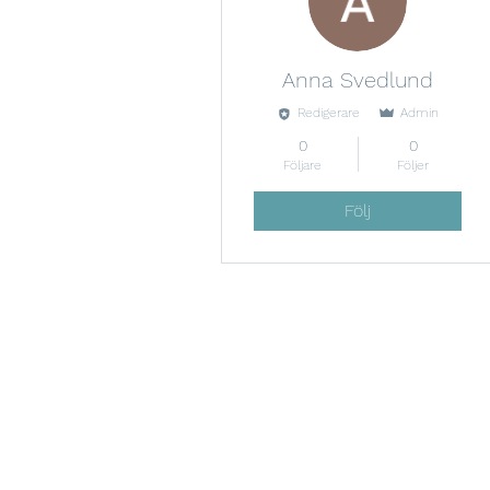
Anna Svedlund
Redigerare
Admin
0
0
Följare
Följer
Följ