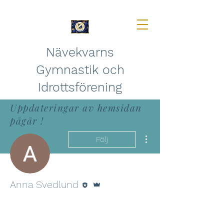
Nävekvarns
Gymnastik och
Idrottsförening
Uppdateringar av hemsidan
pågår !
Fler åtgärder
Följ
Redigerare
Admin
Anna Svedlund