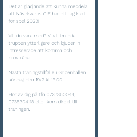
Det är glädjande att kunna meddela 
att Nävekvarns GIF har ett lag klart 
för spel 2023! 
Vill du vara med? Vi vill bredda 
truppen ytterligare och bjuder in 
intresserade att komma och 
provträna. 
Nästa träningstillfälle i Gripenhallen 
söndag den 19/2 kl 19.00.
Hör av dig på tfn 0737350044, 
0735304118 eller kom direkt till 
träningen.