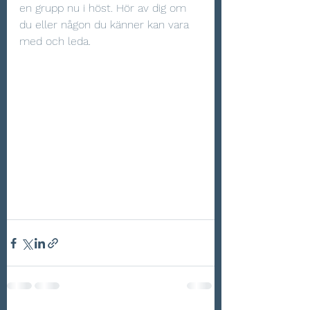
en grupp nu i höst. Hör av dig om 
du eller någon du känner kan vara 
med och leda. 