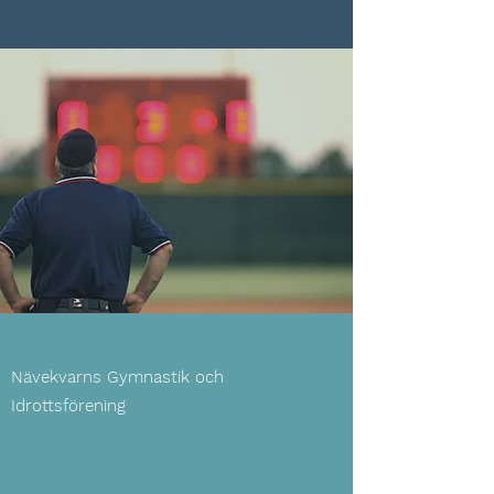
Nävekvarns Gymnastik och
Idrottsförening