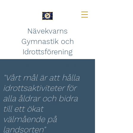
Nävekvarns
Gymnastik och
Idrottsförening
Uppdateringar av hemsidan
pågår !
"Vårt mål är att hålla
idrottsaktiviteter för
alla åldrar och bidra
till ett ökat
välmående på
landsorten"