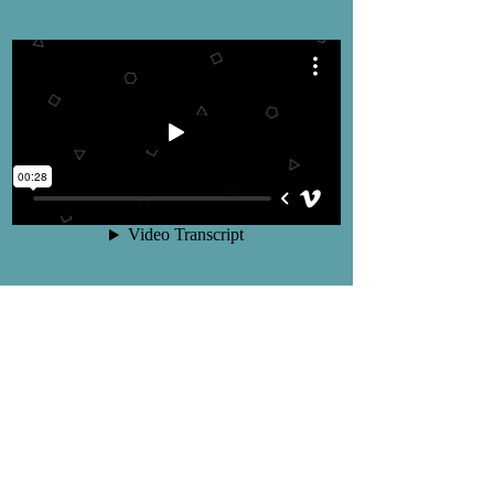
Historia om Nävekvarn och föreningen, vilka
idrotter vi har haft och vad vi gör nu. Vad vårt
syfte och mål är samt vad vi har för
värdegrunder.