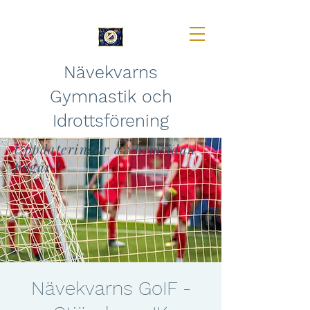
Nävekvarns
Gymnastik och
Idrottsförening
Uppdateringar av hemsidan
pågår !
Nävekvarns GoIF -