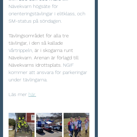
Nävekvarn högsäte för 
orienteringstävlingar i elitklass, och 
SM-status på söndagen. 
Tävlingsområdet för alla tre 
tävlingar, i den så kallade 
Vårtrippeln,
 är i skogarna runt 
Nävekvarn. Arenan är förlagd till 
Nävekvarns idrottsplats.
 NGIF 
kommer att ansvara för parkeringar 
under tävlingarna.
Läs mer 
här.